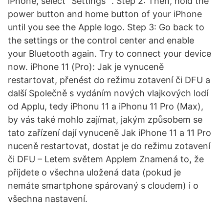
iPhone, select "Settings" . Step 2: Then, hold the
power button and home button of your iPhone
until you see the Apple logo. Step 3: Go back to
the settings or the control center and enable
your Bluetooth again. Try to connect your device
now. iPhone 11 (Pro): Jak je vynuceně
restartovat, přenést do režimu zotavení či DFU a
další Společně s vydáním nových vlajkových lodí
od Applu, tedy iPhonu 11 a iPhonu 11 Pro (Max),
by vás také mohlo zajímat, jakým způsobem se
tato zařízení dají vynuceně Jak iPhone 11 a 11 Pro
nuceně restartovat, dostat je do režimu zotavení
či DFU – Letem světem Applem Znamená to, že
přijdete o všechna uložená data (pokud je
nemáte smartphone spárovaný s cloudem) i o
všechna nastavení.