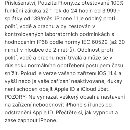
Příslušenství, PouziteiPhony.cz otestované 100%
funkční záruka až 1 rok do 24 hodin od 3.999,-
splátky od 139/měs. iPhone 11 je odolný proti
polití, vodě a prachu a byl testován v
kontrolovaných laboratorních podmínkách s
hodnocením IP68 podle normy IEC 60529 (až 30
minut v hloubce do 2 metrů). Odolnost proti
polití, vodě a prachu není trvalá a může se v
důsledku normálního opotřebení postupem času
snížit. Pokud je verze vašeho zařízení iOS 11.4 a
vyšší nebo je vaše zařízení neaktivované, 4ukey
není schopen obejít Apple ID a iCloud účet.
POZORY: Ne vymazat veškerý obsah a nastavení
na zařízení neboobnovit iPhone s iTunes po
odstranění Apple ID. Přečtěte si, jak vypnout a
zase zapnout iPhone.