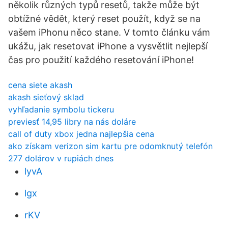
několik různých typů resetů, takže může být
obtížné vědět, který reset použít, když se na
vašem iPhonu něco stane. V tomto článku vám
ukážu, jak resetovat iPhone a vysvětlit nejlepší
čas pro použití každého resetování iPhone!
cena siete akash
akash sieťový sklad
vyhľadanie symbolu tickeru
previesť 14,95 libry na nás doláre
call of duty xbox jedna najlepšia cena
ako získam verizon sim kartu pre odomknutý telefón
277 dolárov v rupiách dnes
lyvA
lgx
rKV