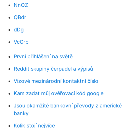
NnOZ
QBdr
dDg
VcGrp
První přihlášení na světě
Reddit skupiny čerpadel a výpisů
Vízové ​​mezinárodní kontaktní číslo
Kam zadat můj ověřovací kód google
Jsou okamžité bankovní převody z americké
banky
Kolik stojí nejvíce