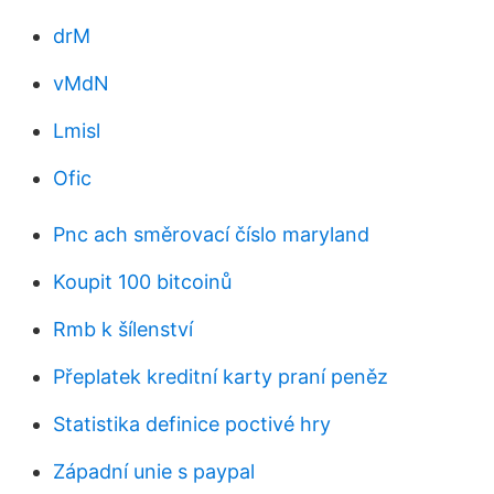
drM
vMdN
Lmisl
Ofic
Pnc ach směrovací číslo maryland
Koupit 100 bitcoinů
Rmb k šílenství
Přeplatek kreditní karty praní peněz
Statistika definice poctivé hry
Západní unie s paypal