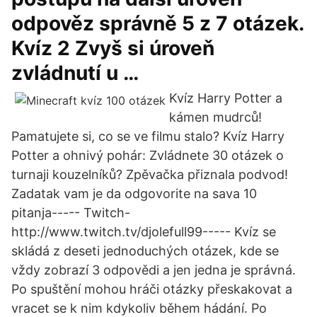
odpověz správně 5 z 7 otázek.
Kvíz 2 Zvyš si úroveň
zvládnutí u …
Kvíz Harry Potter a
kámen mudrců!
Pamatujete si, co se ve filmu stalo? Kvíz Harry
Potter a ohnivý pohár: Zvládnete 30 otázek o
turnaji kouzelníků? Zpěvačka přiznala podvod!
Zadatak vam je da odgovorite na sava 10
pitanja----- Twitch-
http://www.twitch.tv/djolefull99----- Kvíz se
skládá z deseti jednoduchých otázek, kde se
vždy zobrazí 3 odpovědi a jen jedna je správná.
Po spuštění mohou hráči otázky přeskakovat a
vracet se k nim kdykoliv během hádání. Po