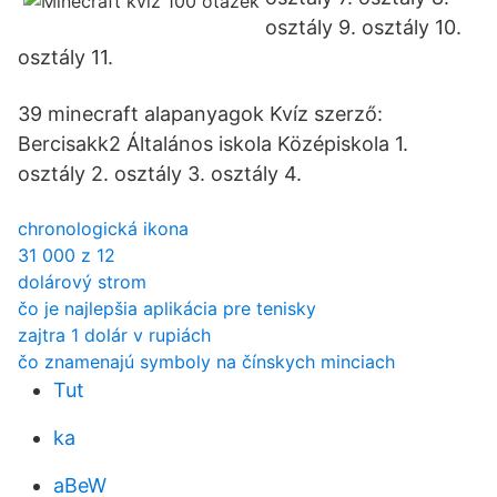
osztály 9. osztály 10.
osztály 11.
39 minecraft alapanyagok Kvíz szerző:
Bercisakk2 Általános iskola Középiskola 1.
osztály 2. osztály 3. osztály 4.
chronologická ikona
31 000 z 12
dolárový strom
čo je najlepšia aplikácia pre tenisky
zajtra 1 dolár v rupiách
čo znamenajú symboly na čínskych minciach
Tut
ka
aBeW