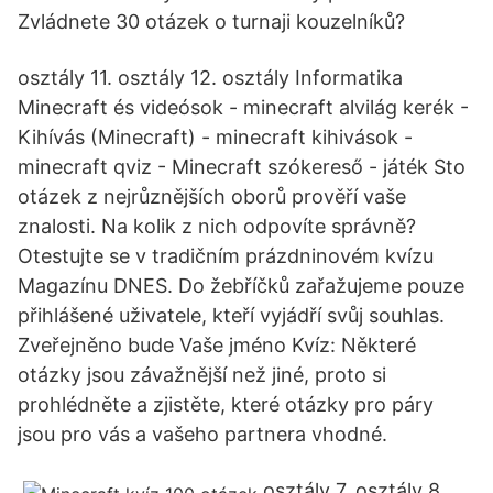
Zvládnete 30 otázek o turnaji kouzelníků?
osztály 11. osztály 12. osztály Informatika
Minecraft és videósok - minecraft alvilág kerék -
Kihívás (Minecraft) - minecraft kihivások -
minecraft qviz - Minecraft szókereső - játék Sto
otázek z nejrůznějších oborů prověří vaše
znalosti. Na kolik z nich odpovíte správně?
Otestujte se v tradičním prázdninovém kvízu
Magazínu DNES. Do žebříčků zařažujeme pouze
přihlášené uživatele, kteří vyjádří svůj souhlas.
Zveřejněno bude Vaše jméno Kvíz: Některé
otázky jsou závažnější než jiné, proto si
prohlédněte a zjistěte, které otázky pro páry
jsou pro vás a vašeho partnera vhodné.
osztály 7. osztály 8.