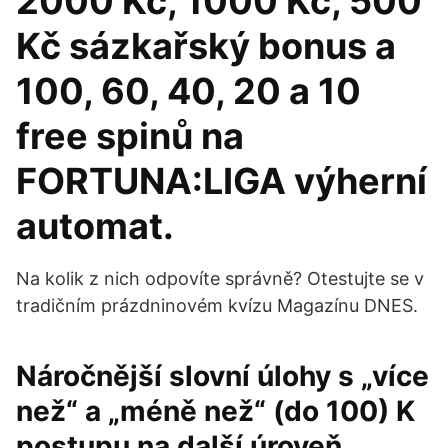
2000 Kč, 1000 Kč, 500
Kč sázkařský bonus a
100, 60, 40, 20 a 10
free spinů na
FORTUNA:LIGA výherní
automat.
Na kolik z nich odpovíte správně? Otestujte se v
tradičním prázdninovém kvízu Magazínu DNES.
Náročnější slovní úlohy s „více
než“ a „méně než“ (do 100) K
postupu na další úroveň