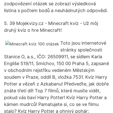
zodpovězení otázek se zobrazí výsledková
listina s počtem bodů a neuhádnutých odpovědí.
5. 39 Mojekvizy.cz - Minecraft kvíz - Už môj
druhý kvíz o hre Minecraft!
Toto jsou internetové
stránky společnosti
Stanice O, a.s., IČO: 26509911, se sídlem Karla
Engliše 519/11, Smíchov, 150 00 Praha 5, zapsané
v obchodním rejstříku vedeném Městským
soudem v Praze, oddíl B, vložka 7531. Kvíz Harry
Potter a vězeň z Azkabanu! Předveďte, jak dobře
znáte třetí díl! Top 7 filmů, které musíte vidět,
pokud vás baví Harry Potter! Kvíz Harry Potter a
kámen mudrců! Pamatujete si, co se ve filmu
stalo? Kvíz Harry Potter a ohnivý pohár: