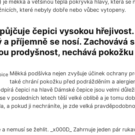
 je měkká a většinou teplá pokrývka hlavy, která se n
ožnicích, které nebyly dobře nebo vůbec vytopeny.
půjčuje čepici vysokou hřejivost
 a příjemně se nosí. Zachovává s
ou prodyšnost, nechává pokožku 
Měkká podšívka nejen zvyšuje účinek ochrany pro
také chrání pokožku před podrážděním a alergi
dpírá čepici na hlavě Dámské čepice jsou velmi důl
e v posledních letech těší velké oblibě a je tomu dob
la, a pokud ji nechráníte, je zde velká pravděpodobno
 a nemusí se žehlit. _x000D_ Zahrnuje jeden pár rukav