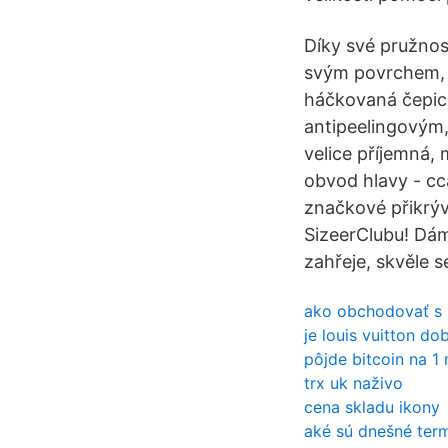
Díky své pružnos
svým povrchem, c
háčkovaná čepice
antipeelingovým,
velice příjemná,
obvod hlavy - cc
značkové přikrýv
SizeerClubu! Dám
zahřeje, skvěle s
ako obchodovať s 
je louis vuitton do
pôjde bitcoin na 1 
trx uk naživo
cena skladu ikony
aké sú dnešné term