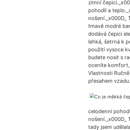
zimní čepici._x0
pohodlí a teplo
nošení._x000D_ 
tmavě modré barv
dodává čepici el
lehká, šetrná k p
použití vysoce kv
budete nosit s ra
oceníte komfort,
Vlastnosti Ručně
přesahem vzadu
celodenní pohodl
nošení._x000D_ 
tady jsem udělal