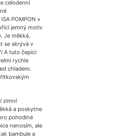
ne celodenní
lné
är ISA POMPON v
řící jemný motiv
e. Je měkká,
st se skrývá v
í A tuto čepici
velmi rychle
řed chladem.
křítkovským
í zimní
měkká a poskytne
 pro pohodlné
ice nenosím, ale
 tak bambule a