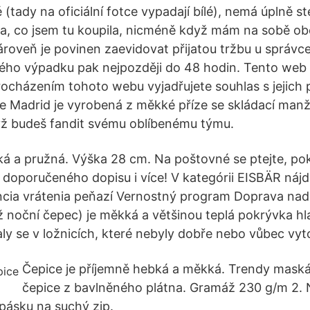
 (tady na oficiální fotce vypadají bílé), nemá úplně s
a, co jsem tu koupila, nicméně když mám na sobě oboj
Zároveň je povinen zaevidovat přijatou tržbu u správce
kého výpadku pak nejpozději do 48 hodin. Tento web
rocházením tohoto webu vyjadřujete souhlas s jejich
de Madrid je vyrobená z měkké příze se skládací manž
dyž budeš fandit svému oblíbenému týmu.
á a pružná. Výška 28 cm. Na poštovné se ptejte, pok
 doporučeného dopisu i více! V kategórii EISBÄR náj
ncia vrátenia peňazí Vernostný program Doprava na
ž noční čepec) je měkká a většinou teplá pokrývka hla
valy se v ložnicích, které nebyly dobře nebo vůbec vy
Čepice je příjemně hebká a měkká. Trendy mas
čepice z bavlněného plátna. Gramáž 230 g/m 2. 
 pásku na suchý zip.