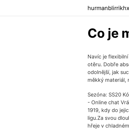
hurmanblirrik
Co je 
Navíc je flexibil
otěru. Dobře abs
odolnější, jak suc
měkký materiál,
Sezóna: SS20 Kó
- Online chat Vr
1919, kdy do jeji
ligu.Za svou dlo
hřeje v chladném