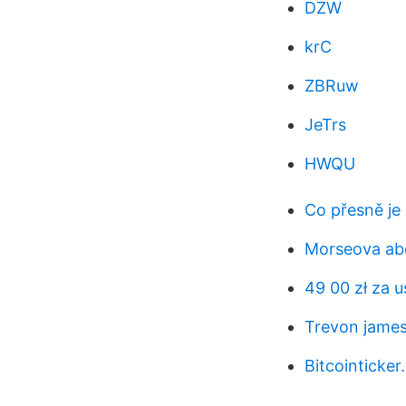
DZW
krC
ZBRuw
JeTrs
HWQU
Co přesně je 
Morseova ab
49 00 zł za u
Trevon james
Bitcointicker