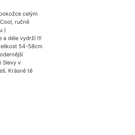
é pokožce celým
 Cool, ručně
u )
a déle vydrží !!!
 velikost 54-58cm
odernější
 Slevy v
eš. Krásně tě