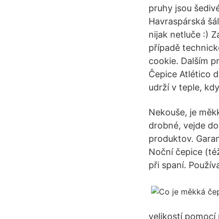
pruhy jsou šedivé
Havraspárská šál
nijak netluče :) 
případě technic
cookie. Dalším p
Čepice Atlético 
udrží v teple, k
Nekouše, je měkk
drobné, vejde do
produktov. Gara
Noční čepice (té
při spaní. Použí
velikostí pomocí