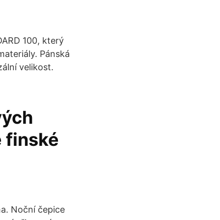
DARD 100, který
materiály. Pánská
lní velikost.
vých
 finské
a. Noční čepice