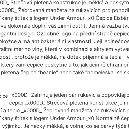
00D_ Strečová pletená konstrukce je měkká a poskyt
._x000D_ Žebrovaná manžeta na rukavicích pro pohod
Tkaný štítek s logem Under Armour._x0 Čepice Eisb
ě dokonale doplní váš zimní outfit. Jemná vazba tvo
egantní design. Ozdobné logo na přední straně čepic
okožce a má antibakteriální vlastnosti. Její jedinečno
alitní merino vlny, která v kombinaci s akrylem vytvář
dostí, protože je měkká, na dotek příjemná a teplá - 
 který vám čepice poskytne a to, jak účinně chrání p
 pletená čepice "beanie" nebo také "homeleska" se s
.
_x000D_ Zahrnuje jeden pár rukavic a odpovídajíc
čepici._x000D_ Strečová pletená konstrukce je 
í a teplo._x000D_ Žebrovaná manžeta na rukavicích
Tkaný štítek s logem Under Armour._x0 Normálně čep
a výjimku. Je hezky měkká, a volná, co se barvy týče