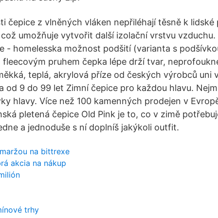
ti čepice z vlněných vláken nepřiléhají těsně k lidsk
ož umožňuje vytvořit další izolační vrstvu vzduchu.
 - homelesska možnost podšití (varianta s podšívko
 fleecovým pruhem čepka lépe drží tvar, neprofoukne 
 měkká, teplá, akrylová příze od českých výrobců uni
a od 9 do 99 let Zimní čepice pro každou hlavu. Nejm
ky hlavy. Více než 100 kamenných prodejen v Evropě
ská pletená čepice Old Pink je to, co v zimě potřebuj
edne a jednoduše s ní doplníš jakýkoli outfit.
maržou na bittrexe
brá akcia na nákup
milión
ínové trhy