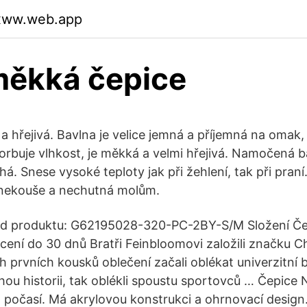
hxww.web.app
měkká čepice
ní a hřejivá. Bavlna je velice jemná a příjemná na omak,
orbuje vlhkost, je měkká a velmi hřejivá. Namočená 
há. Snese vysoké teploty jak při žehlení, tak při praní.
 nekouše a nechutná molům.
d produktu: G62195028-320-PC-2BY-S/M Složení Če
ácení do 30 dnů Bratři Feinbloomovi založili značku 
ch prvních kousků oblečení začali oblékat univerzitní
uhou historii, tak oblékli spoustu sportovců … Čepice
 počasí. Má akrylovou konstrukci a ohrnovací design.