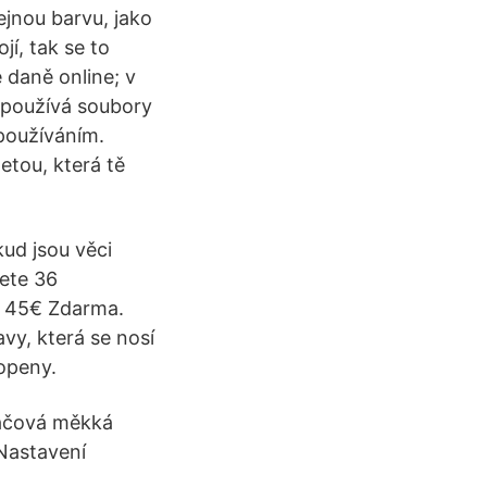
tejnou barvu, jako
í, tak se to
 daně online; v
 používá soubory
 používáním.
etou, která tě
ud jsou věci
dete 36
d 45€ Zdarma.
vy, která se nosí
topeny.
káčová měkká
Nastavení