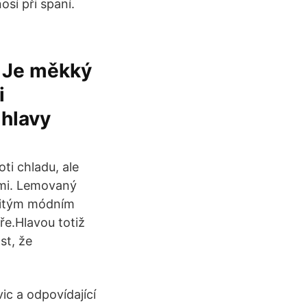
osí při spaní.
. Je měkký
i
hlavy
ti chladu, ale
emi. Lemovaný
ežitým módním
ře.Hlavou totiž
st, že
ic a odpovídající