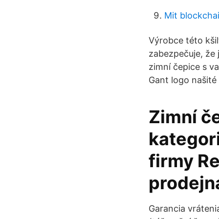
Mit blockcha
Výrobce této kši
zabezpečuje, že 
zimní čepice s v
Gant logo našité 
Zimní č
kategor
firmy R
prodejná
Garancia vráten