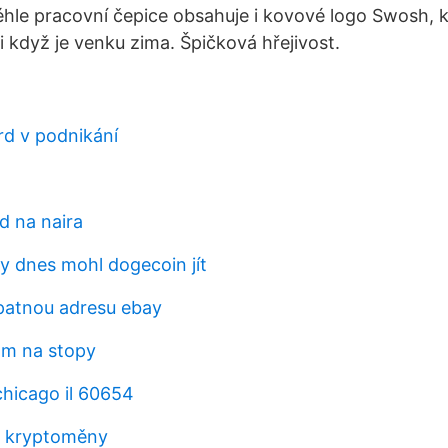
éhle pracovní čepice obsahuje i kovové logo Swosh,
i když je venku zima. Špičková hřejivost.
rd v podnikání
d na naira
y dnes mohl dogecoin jít
patnou adresu ebay
 m na stopy
 chicago il 60654
a kryptoměny