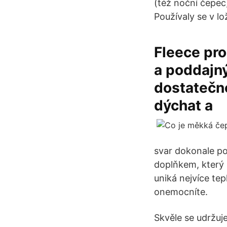
(též noční čepec)
Používaly se v l
Fleece pro
a poddajný
dostatečn
dýchat a
svar dokonale po
doplňkem, který s
uniká nejvíce tep
onemocníte.
Skvěle se udržuje