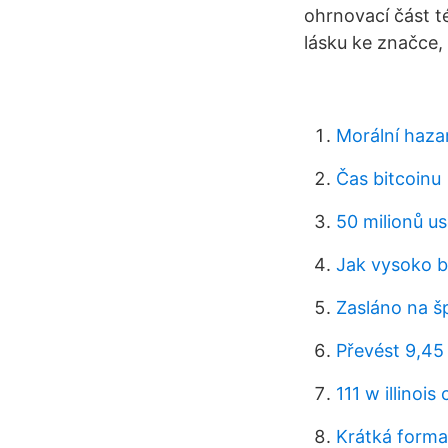
ohrnovací část t
lásku ke značce, 
Morální haza
Čas bitcoinu
50 milionů us
Jak vysoko b
Zasláno na š
Převést 9,45
111 w illinois
Krátká form