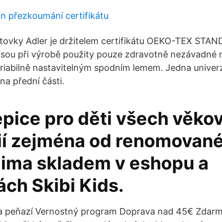
in přezkoumání certifikátu
ltovky Adler je držitelem certifikátu OEKO-TEX STAN
jsou při výrobě použity pouze zdravotně nezávadné 
ariabilně nastavitelným spodním lemem. Jedna univerzá
na přední části.
epice pro děti všech věko
ií zejména od renomované
eima skladem v eshopu a
ch Skibi Kids.
ia peňazí Vernostný program Doprava nad 45€ Zdarm